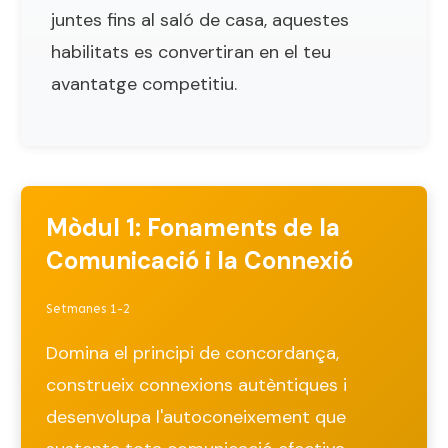
juntes fins al saló de casa, aquestes
habilitats es convertiran en el teu
avantatge competitiu.
Mòdul 1: Fonaments de la
Comunicació i la Connexió
Setmanes 1-2
Domina el principi de concordança,
construeix connexions autèntiques i
desenvolupa l'autoconeixement que