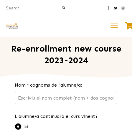
Re-enrollment new course
2023-2024
Leave
Nom i cognoms de l'alumne/a:
this
field
blank
L'alumne/a continuarà el curs vinent?
Sí