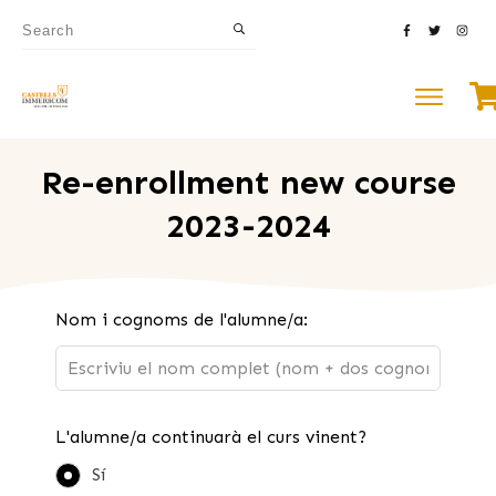
Re-enrollment new course
2023-2024
Leave
Nom i cognoms de l'alumne/a:
this
field
blank
L'alumne/a continuarà el curs vinent?
Sí