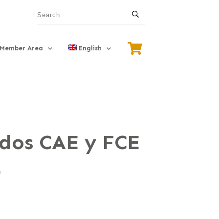
Member Area
English
dos CAE y FCE
e