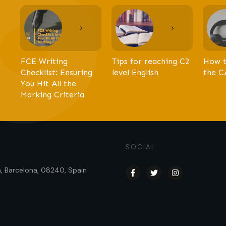
FCE Writing
Tips for reaching C2
How t
Checklist: Ensuring
level English
the C
You Hit All the
Marking Criteria
SOCIAL
sa, Barcelona, 08240, Spain