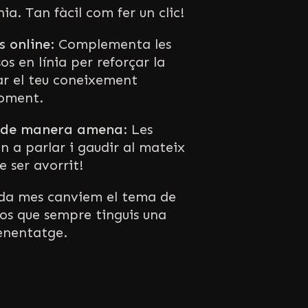
ia. Tan fàcil com fer un clic!
 online:
Complementa les
os en línia per reforçar la
ar el teu coneixement
moment.
a de manera amena:
Les
en a parlar i gaudir al mateix
 ser avorrit!
a mes canviem el tema de
nos que sempre tinguis una
enentatge.