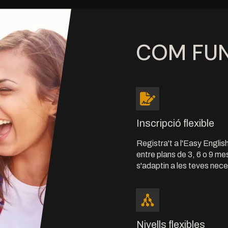
COM FU
Inscripció flexible
Registra't a l'Easy English 
entre plans de 3, 6 o 9 m
s'adaptin a les teves nec
Nivells flexibles