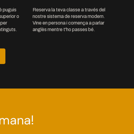
uè puguis
Reserva la teva classe a través del
superior o
nostre sistema de reserva modern.
, per
Vine en persona i comença a parlar
tinguts.
anglès mentre t'ho passes bé.
tmana!