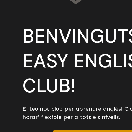
BENVINGUT
EASY ENGLI
CLUB!
El teu nou club per aprendre anglès! Clas
horari flexible per a tots els nivells.