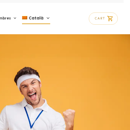
Català
mbres
CART