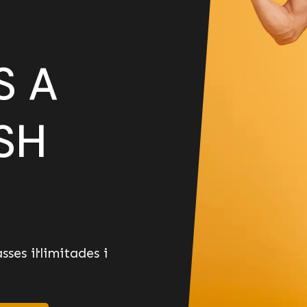
S A
SH
ses il·limitades i