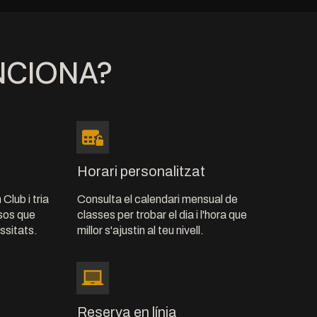
NCIONA?
Horari personalitzat
Club i tria
Consulta el calendari mensual de
esos que
classes per trobar el dia i l'hora que
essitats.
millor s'ajustin al teu nivell.
Reserva en línia