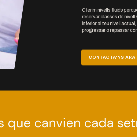
Oferim nivells fluids perq
reservar classes de nivell 
inferior al teu nivell actual
progressar o repassar con
CONTACTA'NS ARA
s que canvien cada se