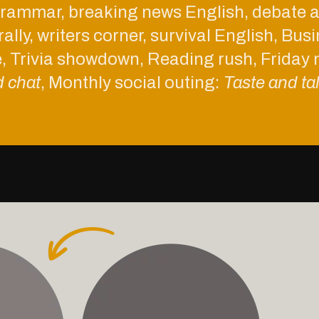
grammar, breaking news English, debate a
rally, writers corner, survival English, Bus
é, Trivia showdown, Reading rush, Friday n
d chat
, Monthly social outing:
Taste and ta