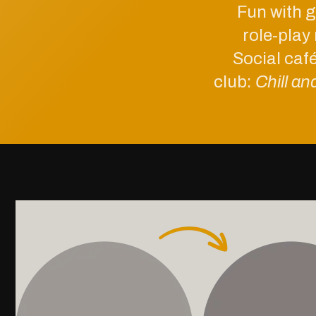
Fun with 
role-play 
Social caf
club:
Chill an